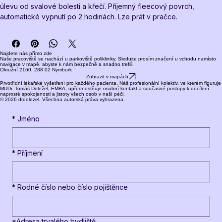
úlevu od svalové bolesti a křečí. Příjemný fleecový povrch, 
automatické vypnutí po 2 hodinách. Lze prát v pračce.
Najdete nás přímo zde
Naše pracoviště se nachází u parkoviště polikliniky. Sledujte prosím značení u vchodu namísto
navigace v mapě, abyste k nám bezpečně a snadno trefili.
Okružní 2160, 288 02 Nymburk
Zobrazit v mapách
Prvotřídní lékařské vyšetření pro každého pacienta. Náš profesionální kolektiv, ve kterém figuruje
MUDr. Tomáš Doležel, EMBA, upřednostňuje osobní kontakt a současné postupy k docílení
naprosté spokojenosti a jistoty všech osob v naší péči.
© 2026 drdolezel. Všechna autorská práva vyhrazena.
*
Jméno
*
Příjmení
*
Rodné číslo nebo číslo pojištěnce
*Adresa trvalého bydliště