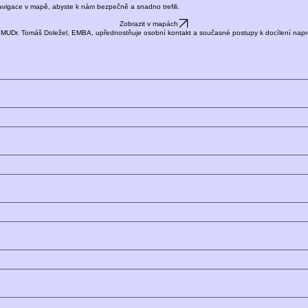
navigace v mapě, abyste k nám bezpečně a snadno trefili.
Zobrazit v mapách
uje MUDr. Tomáš Doležel, EMBA, upřednostňuje osobní kontakt a současné postupy k docílení napro