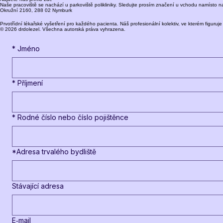
PDF
Naše pracoviště se nachází u parkoviště polikliniky. Sledujte prosím značení u vchodu namísto 
Okružní 2160, 288 02 Nymburk
Prvotřídní lékařské vyšetření pro každého pacienta. Náš profesionální kolektiv, ve kterém figur
© 2026 drdolezel. Všechna autorská práva vyhrazena.
*
Jméno
*
Příjmení
*
Rodné číslo nebo číslo pojištěnce
*Adresa trvalého bydliště
Stávající adresa
E‑mail