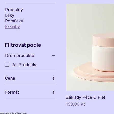
Produkty
Léky
Pomůcky
E-knihy
Filtrovat podle
Druh produktu
All Products
Cena
Formát
199 Kč
299 Kč
Základy Péče O Pleť
EPUB
Cena
199,00 Kč
MOBI
Najdete nás přímo zde