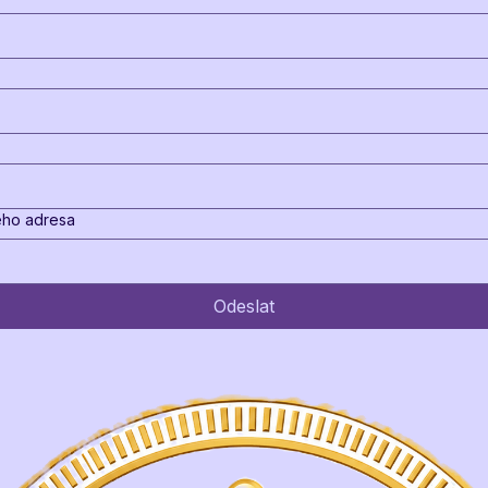
*Jméno předchozího reg. lékaře nebo název zdr. zařízení a jeho adresa
Odeslat